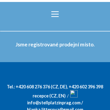
Jsme registrované prodejní místo.
Tel.:
+420 608 276 376 (CZ, DE)
,
+420 602 396 398
recepce (CZ, EN)
/
info@stellplatzinprag.com
/
blanka.litterova@gmail.com