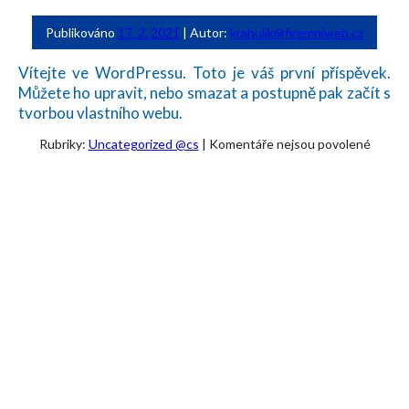
Publikováno
17. 2. 2021
|
Autor:
krahulik@firemniweb.cz
Vítejte ve WordPressu. Toto je váš první příspěvek.
Můžete ho upravit, nebo smazat a postupně pak začít s
tvorbou vlastního webu.
u
Rubriky:
Uncategorized @cs
|
Komentáře nejsou povolené
textu
s
názve
Ahoj
všichni