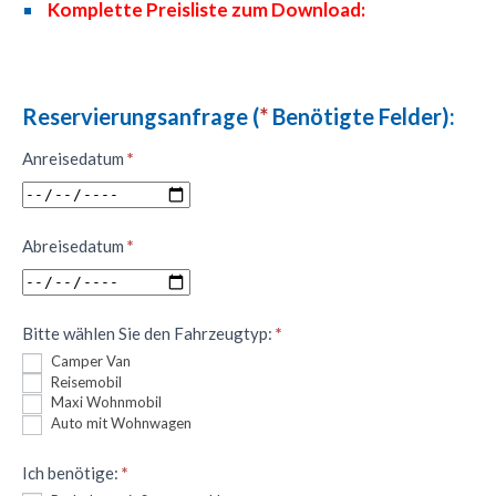
Komplette Preisliste zum Download:
Reservierungsanfrage (
*
Benötigte Felder):
Rezervace
Anreisedatum
*
-
DE
Abreisedatum
*
Bitte wählen Sie den Fahrzeugtyp:
*
Camper Van
Reisemobil
Maxi Wohnmobil
Auto mit Wohnwagen
Ich benötige:
*