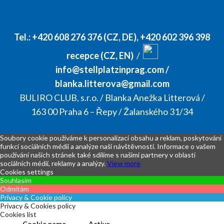
Tel.:
+420 608 276 376 (CZ, DE)
,
+420 602 396 398
recepce (CZ, EN)
/
info@stellplatzinprag.com
/
blanka.litterova@gmail.com
BULIRO CLUB, s.r.o. / Blanka Anežka Litterová /
163 00 Praha 6 – Řepy / Žalanského 31/34
Soubory cookie používáme k personalizaci obsahu a reklam, poskytování
funkcí sociálních médií a analýze naší návštěvnosti. Informace o vašem
používání našich stránek také sdílíme s našimi partnery v oblasti
sociálních médií, reklamy a analýzy.
View more
Cookies settings
Souhlasím
Odmítám
Privacy & Cookie policy
Privacy & Cookies policy
Cookies list
Cookie name
Active