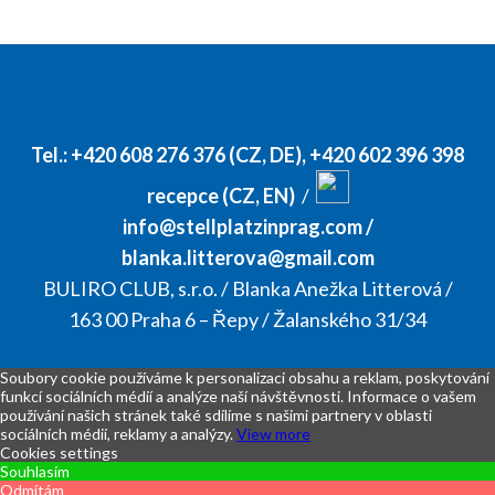
Tel.:
+420 608 276 376 (CZ, DE)
,
+420 602 396 398
recepce (CZ, EN)
/
info@stellplatzinprag.com
/
blanka.litterova@gmail.com
BULIRO CLUB, s.r.o. / Blanka Anežka Litterová /
163 00 Praha 6 – Řepy / Žalanského 31/34
Soubory cookie používáme k personalizaci obsahu a reklam, poskytování
funkcí sociálních médií a analýze naší návštěvnosti. Informace o vašem
používání našich stránek také sdílíme s našimi partnery v oblasti
sociálních médií, reklamy a analýzy.
View more
Cookies settings
Souhlasím
Odmítám